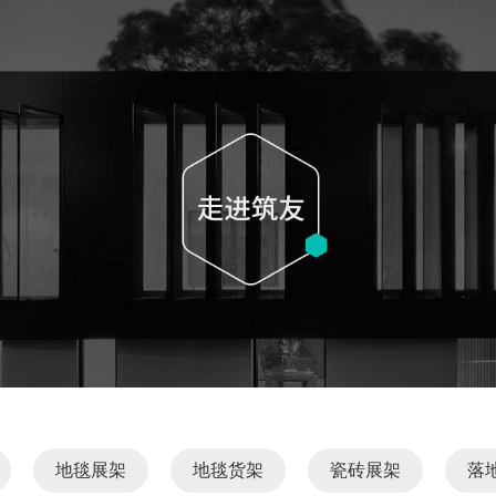
地毯展架
地毯货架
瓷砖展架
落